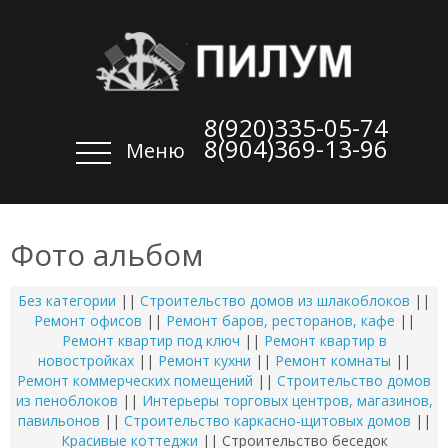
8(920)335-05-74
8(904)369-13-96
Меню
Фото альбом
Без категории
||
Строительство домов из шлакоблоков
||
Ремонт офисов
||
Ремонт баров, ресторанов, кафе
||
Ремонт квартир под ключ
||
Ремонт квартир в
новостройках
||
Ремонт кухни
||
Ремонт комнаты
||
Ремонт коммерческих помещений
||
Строительство домов
из пеноблоков
||
Интерьеры торговых центров, магазинов,
павильонов
||
Строительство каркасно-щитовых домов
||
Красивые коттеджи
|| Строительство беседок