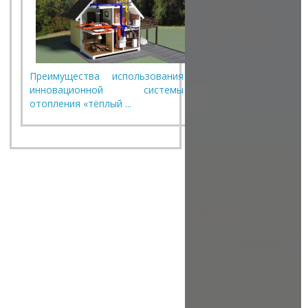
Преимущества использования
инновационной системы
отопления «тёплый ...