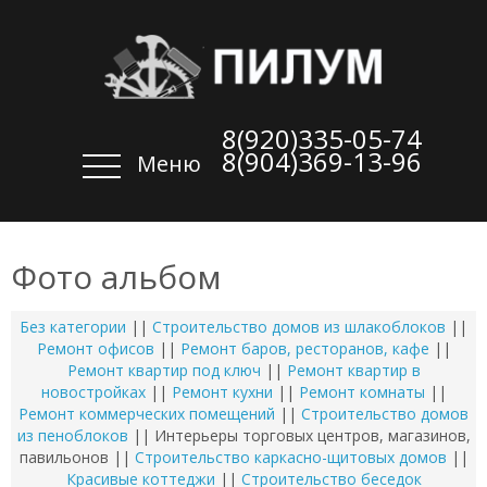
8(920)335-05-74
8(904)369-13-96
Меню
Фото альбом
Без категории
||
Строительство домов из шлакоблоков
||
Ремонт офисов
||
Ремонт баров, ресторанов, кафе
||
Ремонт квартир под ключ
||
Ремонт квартир в
новостройках
||
Ремонт кухни
||
Ремонт комнаты
||
Ремонт коммерческих помещений
||
Строительство домов
из пеноблоков
|| Интерьеры торговых центров, магазинов,
павильонов ||
Строительство каркасно-щитовых домов
||
Красивые коттеджи
||
Строительство беседок