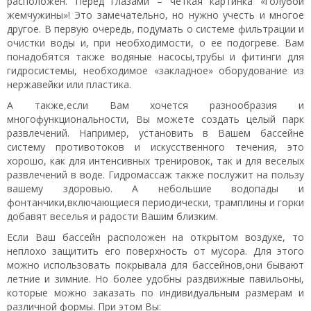
расположен. Перед глазами – четкая картинка «голубой
жемчужины»! Это замечательно, но нужно учесть и многое
другое. В первую очередь, подумать о системе фильтрации и
очистки воды и, при необходимости, о ее подогреве. Вам
понадобятся также водяные насосы,трубы и фитинги для
гидросистемы, необходимое «закладное» оборудование из
нержавейки или пластика.
А также,если Вам хочется разнообразия и
многофункциональности, Вы можете создать целый парк
развлечений. Например, установить в Вашем бассейне
систему противотоков и искусственного течения, это
хорошо, как для интенсивных тренировок, так и для веселых
развлечений в воде. Гидромассаж также послужит на пользу
вашему здоровью. А небольшие водопады и
фонтанчики,включающиеся периодически, трамплины и горки
добавят веселья и радости Вашим близким.
Если Ваш бассейн расположен на открытом воздухе, то
неплохо защитить его поверхность от мусора. Для этого
можно использовать покрывала для бассейнов,они бывают
летние и зимние. Но более удобны раздвижные павильоны,
которые можно заказать по индивидуальным размерам и
различной формы. При этом Вы: