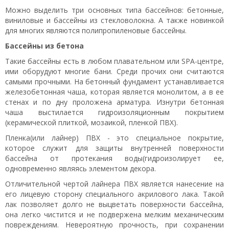
Можно выделить три основных типа бассейнов: бетонные,
виниловые и бассейны из стекловолокна. А также новинкой
для многих являются полипропиленовые бассейны.
Бассейны из бетона
Такие бассейны есть в любом плавательном или SPA-центре,
ими оборудуют многие бани. Среди прочих они считаются
самыми прочными. На бетонный фундамент устанавливается
железобетонная чаша, которая является монолитом, а в ее
стенах и по дну проложена арматура. Изнутри бетонная
чаша выстилается гидроизоляционным покрытием
(керамической плиткой, мозаикой, пленкой ПВХ).
Пленка(или лайнер) ПВХ - это специальное покрытие,
которое служит для защиты внутренней поверхности
бассейна от протекания воды(гидроизолирует ее,
одновременно являясь элементом декора.
Отличительной чертой лайнера ПВХ является нанесение на
его лицевую сторону специального акрилового лака. Такой
лак позволяет долго не выцветать поверхности бассейна,
она легко чистится и не подвержена мелким механическим
повреждениям. Невероятную прочность, при сохранении